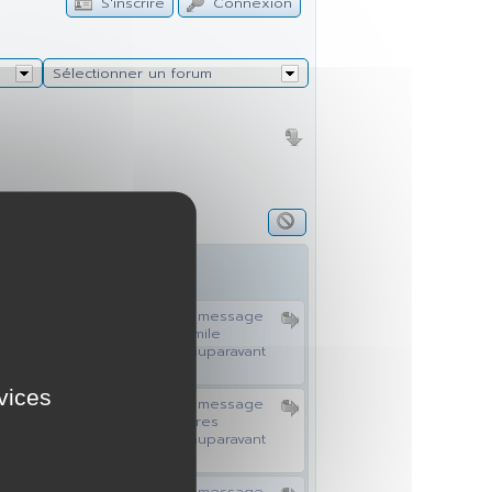
S'inscrire
Connexion
Sélectionner un forum
ier message
Dernier message
sicman
Smile
s auparavant
12 ans auparavant
rvices
ier message
Dernier message
amoutcho
Ares
s auparavant
12 ans auparavant
ier message
Dernier message