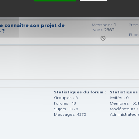
2655
Vues
12 an
1
re connaitre son projet de
Messages
Prem
2562
Vues
 ?
13 an
Statistiques du forum :
Statistiques
Groupes : 6
Invités : 0
Forums : 18
Membres : 55
Sujets : 1778
Modérateurs :
Messages :4375
Administrateurs