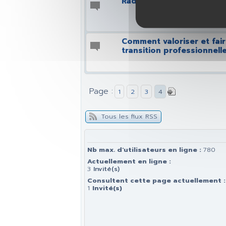
Radiation des cadres
Comment valoriser et fai
transition professionnelle
Page :
1
2
3
4
Tous les flux RSS
Nb max. d'utilisateurs en ligne :
780
Actuellement en ligne :
3
Invité(s)
Consultent cette page actuellement :
1
Invité(s)