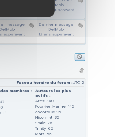
toto2014
DefMob
s auparavant
12 ans auparavant
ier message
Dernier message
DefMob
DefMob
s auparavant
13 ans auparavant
Fuseau horaire du forum :
UTC 2
 des membres :
Auteurs les plus
actifs :
Ares: 340
147
Fourrier_Marine: 145
 0
cocoroux: 95
 : 1
Nico mht: 85
Smile: 76
Trinity: 62
Mars: 56