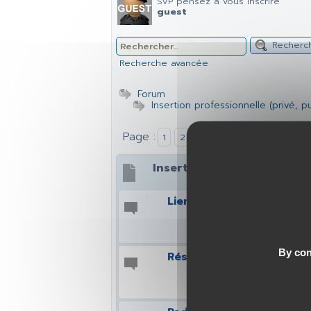
SVP pensez à vous inscrire
guest
Recherc
Recherche avancée
Forum
Insertion professionnelle (privé, pu
Page :
1
2
3
4
Insertion professionnelle (
Lien en service
By con
Résiliation-rétractation 