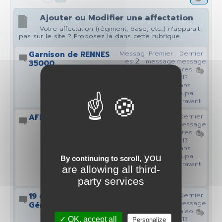
Ajouter ou Modifier une affectation
Votre affectation (régiment, base, etc...) n'apparait
pas sur le site ? Proposez la dans cette rubrique.
Garnison de RENNES
Messag
Premier
Dernier
2
es
message
message
35000
PILS
Ares
Vues
2963
13
13
ans
ans
aupa
aupa
ravant
ravant
AFFECTATION OTAN
Messag
Premier
Dernier
3
es
message
message
alfre
Ares
Vues
3401
d.wall
13
ace
ans
13
aupa
you
By continuing to scroll,
ans
ravant
are allowing all third-
auparava
nt
party services
19 ème Régiment du
Messag
Premier
Dernier
2
es
message
message
Génie
kalao
kalao
Vues
2543
13
13
✓ OK, accept all
Personalize