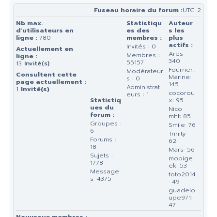
Fuseau horaire du forum :
UTC 2
Nb max.
Statistiqu
Auteur
d'utilisateurs en
es des
s les
ligne :
780
membres :
plus
actifs :
Invités : 0
Actuellement en
Ares:
Membres :
ligne :
340
55157
13
Invité(s)
Fourrier_
Modérateur
Consultent cette
Marine:
s : 0
page actuellement :
145
Administrat
1
Invité(s)
cocorou
eurs : 1
Statistiq
x: 95
ues du
Nico
forum :
mht: 85
Groupes :
Smile: 76
6
Trinity:
Forums :
62
18
Mars: 56
Sujets :
mobige
1778
ek: 53
Message
toto2014
s :4375
: 49
guadelo
upe971:
47
Nouveaux membres :