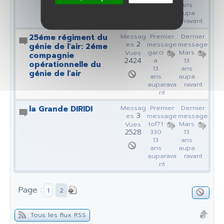
ans
ans
aupa
aupa
ravant
ravant
25éme régiment du
Messag
Premier
Dernier
2
es
message
message
génie de l'air: 2éme
garci
Mars
Vues
compagnie
2424
a
13
opérationnelle du
13
ans
génie de l'air
ans
aupa
auparava
ravant
nt
la Grande DIRIDI
Messag
Premier
Dernier
3
es
message
message
tof71
Mars
Vues
2528
330
13
13
ans
ans
aupa
auparava
ravant
nt
Page :
1
2
Tous les flux RSS