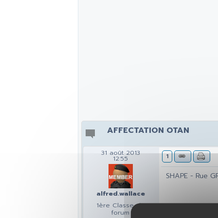
AFFECTATION OTAN
31 août 2013
1
12:55
SHAPE - Rue G
alfred.wallace
1ère Classe du
forum