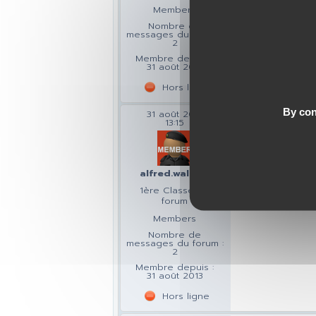
Members
Nombre de
messages du forum :
2
Membre depuis :
31 août 2013
Hors ligne
By con
31 août 2013
2
13:15
Juste pour mett
alfred.wallace
1ère Classe du
forum
Members
Nombre de
messages du forum :
2
Membre depuis :
31 août 2013
Hors ligne