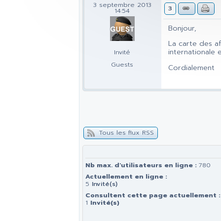
3 septembre 2013
3
14:54
Bonjour,
La carte des af
internationale e
Invité
Guests
Cordialement
Tous les flux RSS
Nb max. d'utilisateurs en ligne :
780
Actuellement en ligne :
5
Invité(s)
Consultent cette page actuellement :
1
Invité(s)