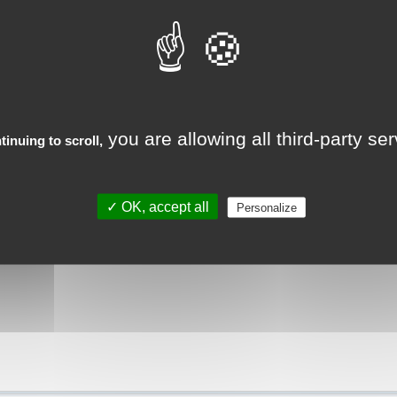
you are allowing all third-party se
tinuing to scroll,
re a jour la liste des affectations Otaniennes possibles.
✓ OK, accept all
Personalize