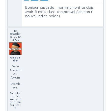
Bonjour cascade , normalement tu dois
avoir 6 mois dans ton nouvel échelon (
nouvel indice solde).
15
octobr
e 2015
18:02
casca
de
1ère
Classe
du
forum
Memb
ers
Nombr
e de
messa
ges du
forum :
3