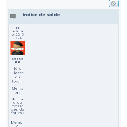
indice de solde
14
octobr
e 2015
21:24
casca
de
1ère
Classe
du
forum
Memb
ers
Nombr
e de
messa
ges du
forum :
3
Membr
e