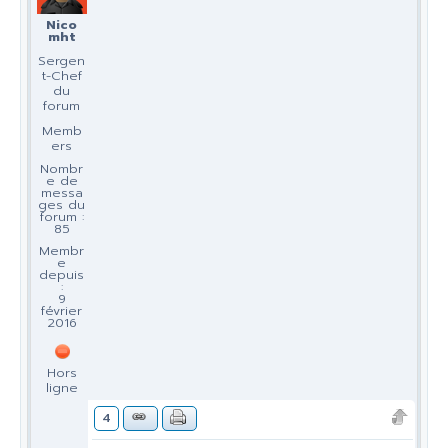
Nico
mht
Sergen
t-Chef
du
forum
Memb
ers
Nombr
e de
messa
ges du
forum :
85
Membr
e
depuis
:
9
février
2016
Hors
ligne
4