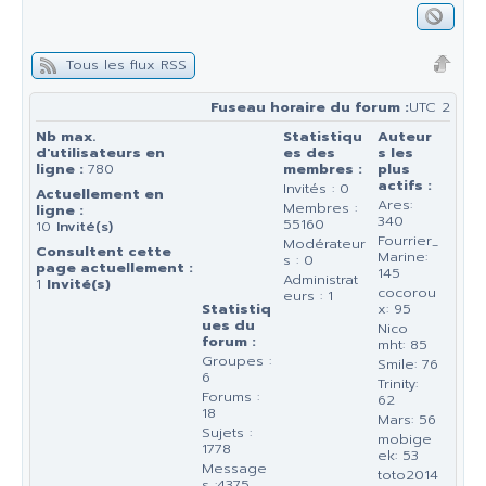
Tous les flux RSS
Fuseau horaire du forum :
UTC 2
Nb max.
Statistiqu
Auteur
d'utilisateurs en
es des
s les
ligne :
780
membres :
plus
actifs :
Invités : 0
Actuellement en
Ares:
Membres :
ligne :
340
55160
10
Invité(s)
Fourrier_
Modérateur
Consultent cette
Marine:
s : 0
page actuellement :
145
Administrat
1
Invité(s)
cocorou
eurs : 1
Statistiq
x: 95
ues du
Nico
forum :
mht: 85
Groupes :
Smile: 76
6
Trinity:
Forums :
62
18
Mars: 56
Sujets :
mobige
1778
ek: 53
Message
toto2014
s :4375