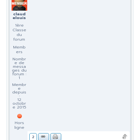
claud
elouis
1ère
Classe
du
forum
Memb
ers
Nombr
e de
messa
ges du
forum :
1
Membr
e
depuis
:
12
octobr
e 2015
Hors
ligne
2