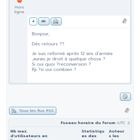
Hors
ligne
4
Bonjour,
Dés retours ??
Je suis reformé après 12 ans d’armée
,aurais je droit à quelque chose ?
Si oui quoi ?reconversion ?
Rji ?si oui combien ?
Tous les flux RSS
Fuseau horaire du forum :
UTC 2
Nb max.
Statistiqu
Auteur
d'utilisateurs en
es des
s les