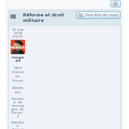
Réforme et droit
Flux RSS du sujet
militaire
15 mai
2018
09:25
rougo
69
1ère
Classe
du
forum
Memb
ers
Nombr
e de
messa
ges du
forum :
2
Membr
e