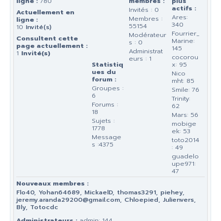
ligne :
780
membres :
plus
actifs :
Invités : 0
Actuellement en
Ares:
Membres :
ligne :
340
55154
10
Invité(s)
Fourrier_
Modérateur
Consultent cette
Marine:
s : 0
page actuellement :
145
Administrat
1
Invité(s)
cocorou
eurs : 1
Statistiq
x: 95
ues du
Nico
forum :
mht: 85
Groupes :
Smile: 76
6
Trinity:
Forums :
62
18
Mars: 56
Sujets :
mobige
1778
ek: 53
Message
toto2014
s :4375
: 49
guadelo
upe971:
47
Nouveaux membres :
Flo40, Yohan64689, MickaelD, thomas3291, piehey,
jeremy.aranda29200@gmail.com, Chloepied, Julienvers,
Bly, Totocdc
Administrateurs :
admin: 144