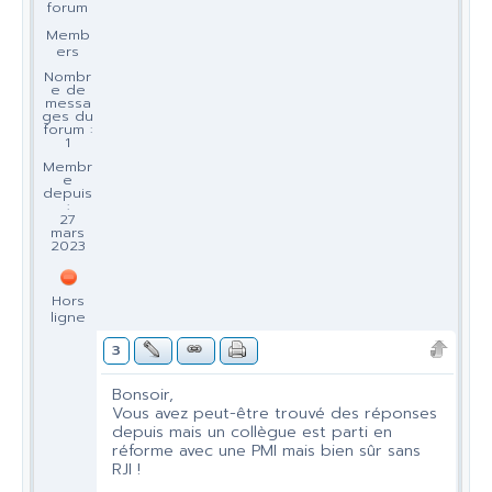
forum
Memb
ers
Nombr
e de
messa
ges du
forum :
1
Membr
e
depuis
:
27
mars
2023
Hors
ligne
3
Bonsoir,
Vous avez peut-être trouvé des réponses
depuis mais un collègue est parti en
réforme avec une PMI mais bien sûr sans
RJI !