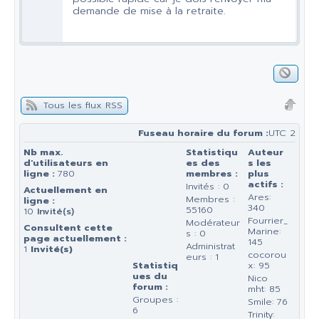
demande de mise à la retraite.
Tous les flux RSS
Fuseau horaire du forum :
UTC 2
Nb max.
Statistiqu
Auteur
d'utilisateurs en
es des
s les
ligne :
780
membres :
plus
actifs :
Invités : 0
Actuellement en
Ares:
Membres :
ligne :
340
55160
10
Invité(s)
Fourrier_
Modérateur
Consultent cette
Marine:
s : 0
page actuellement :
145
Administrat
1
Invité(s)
cocorou
eurs : 1
Statistiq
x: 95
ues du
Nico
forum :
mht: 85
Groupes :
Smile: 76
6
Trinity: