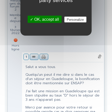
party services
messa
ges du
forum :
2
Membr
e
✓ OK, accept all
Personalize
depuis
:
3
février
2022
Hors
ligne
1
Salut a vous tous.
Quelqu'un peut il me dire si dans le cas
d'un séjour en Guadeloupe, la bonification
doit être mentionnée sur ENSAP?
J'ai fait une mission en Guadeloupe qui est
bien stipulée au taux "D" hors le séjour de
3 ans n'apparait pas.
Merci par avance pour votre retour si
possible rapide car je dois renvoyer ma