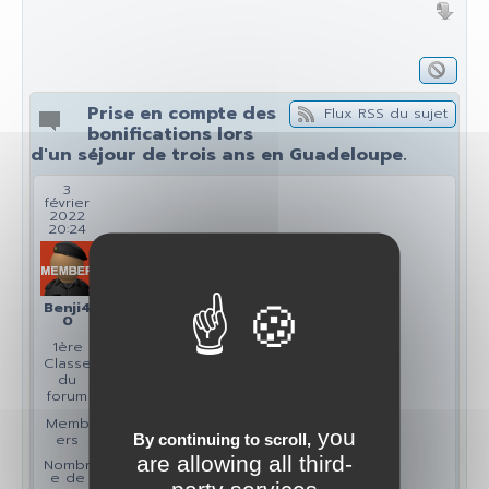
Prise en compte des
Flux RSS du sujet
bonifications lors
d'un séjour de trois ans en Guadeloupe.
3
février
2022
20:24
Benji4
0
1ère
Classe
du
forum
Memb
you
ers
By continuing to scroll,
are allowing all third-
Nombr
e de