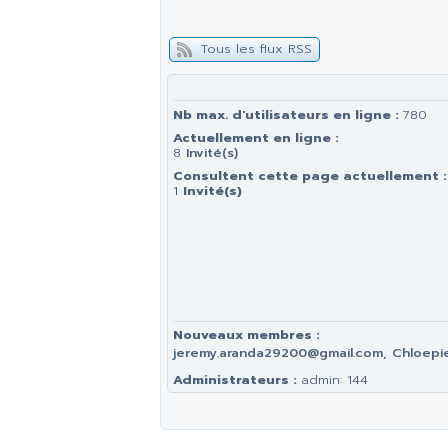
Tous les flux RSS
Nb max. d'utilisateurs en ligne :
780
Actuellement en ligne :
8
Invité(s)
Consultent cette page actuellement :
1
Invité(s)
Nouveaux membres :
jeremy.aranda29200@gmail.com, Chloepied
Administrateurs :
admin: 144