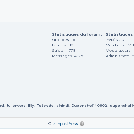
Statistiques du forum :
Statistiques
Groupes : 6
Invités : 0
Forums : 18
Membres : 55
Sujets : 1778
Modérateurs :
Messages :4375
Administrateurs
, Julienvers, Bly, Totocdc, alhindi, Duponchel140802, duponchel14,
©
Simple:Press