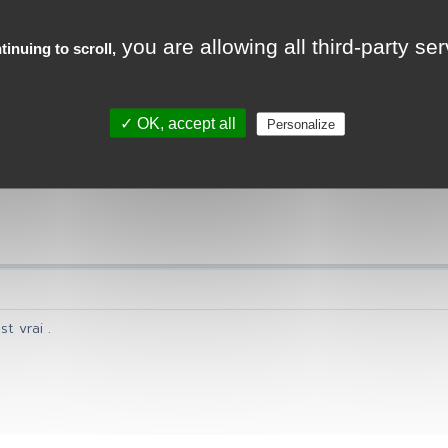
you are allowing all third-party se
tinuing to scroll,
r sur ce sujet en vous posant cette question qui me trotte dans
ans de service et je finirais a 27 a presque 45 ans avec ma pension
que mes 27 années d'armée son comptabilisé pour ma retraite ci
✓ OK, accept all
Personalize
ma retraite civile sera comptabilisé sur ce que je vais cotisé a
 de cotisation. Est ce vrai?
st vrai .