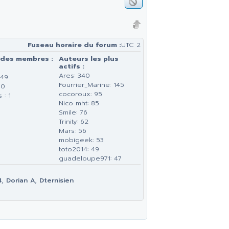
Fuseau horaire du forum :
UTC 2
 des membres :
Auteurs les plus
actifs :
Ares: 340
149
Fourrier_Marine: 145
 0
cocoroux: 95
 : 1
Nico mht: 85
Smile: 76
Trinity: 62
Mars: 56
mobigeek: 53
toto2014: 49
guadeloupe971: 47
 Dorian A, Dternisien