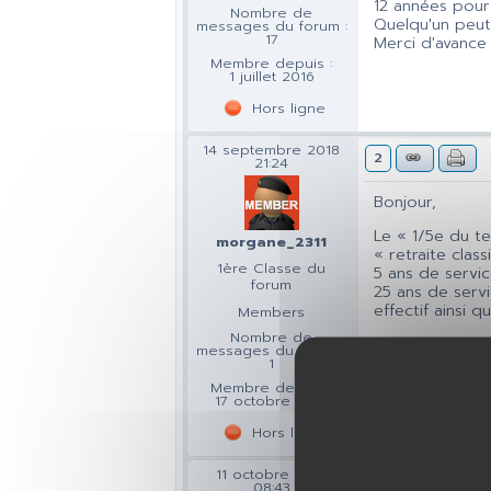
12 années pour 
Nombre de
Quelqu'un peut
messages du forum :
17
Merci d'avance
Membre depuis :
1 juillet 2016
Hors ligne
14 septembre 2018
2
21:24
Bonjour,
Le « 1/5e du te
morgane_2311
« retraite class
1ère Classe du
5 ans de servic
forum
25 ans de servi
effectif ainsi q
Members
Nombre de
J’espère avoir é
messages du forum :
1
Membre depuis :
17 octobre 2017
Hors ligne
11 octobre 2018
3
08:43