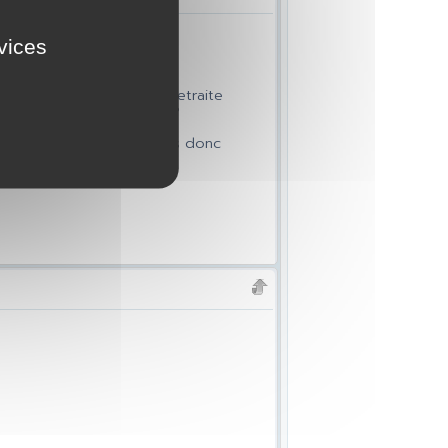
rvices
 la tete.
,mais qu'en est il de la retraite
vile ou je repart de zero?
près l'armée, de 45 a 62ans donc