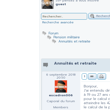
SVP pensez à vous inscrire
guest
Recherc
Recherche avancée
Forum
Pension militaire
Annuités et retraite
Annuités et retraite
6 septembre 2018
1
20:50
Bonjour,
J'ai entendu di
à 19 ou 27 ans 
escadron006
pour le calcul 
Caporal du forum
atteindre les 4
le calcul de la 
Members