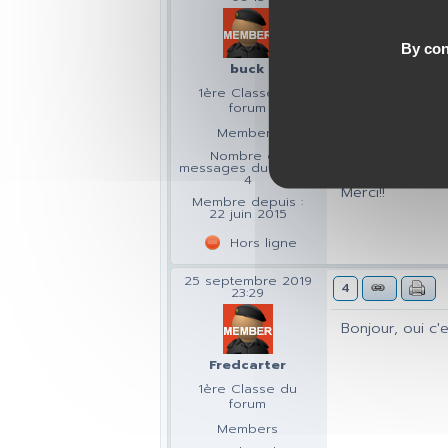
Bonjour,
By con
Je vais rebondi
buck
1ère Classe du
J'ai bientot 22
forum
civile? est ce 
Members
On m'a dit que 
Nombre de
seulement 17ans
messages du forum :
4
Merci!!
Membre depuis :
22 juin 2015
Hors ligne
25 septembre 2019
4
23:29
Bonjour, oui c'e
Fredcarter
1ère Classe du
forum
Members