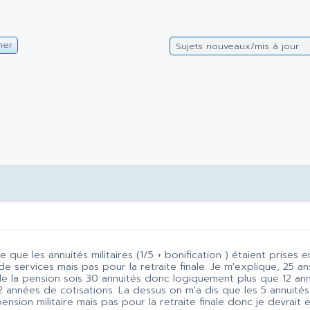
her
Sujets nouveaux/mis à jour
re que les annuités militaires (1/5 + bonification ) étaient prises
de services mais pas pour la retraite finale. Je m'explique, 25 a
de la pension sois 30 annuités donc logiquement plus que 12 anné
2 années de cotisations. La dessus on m'a dis que les 5 annuité
pension militaire mais pas pour la retraite finale donc je devrait 