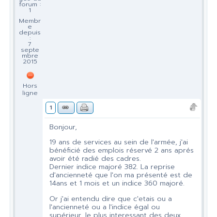
forum :
1
Membr
e
depuis
:
7
septe
mbre
2015
Hors
ligne
1
Bonjour,
19 ans de services au sein de l'armée, j'ai
bénéficié des emplois réservé 2 ans aprés
avoir été radié des cadres.
Dernier indice majoré 382. La reprise
d'ancienneté que l'on ma présenté est de
14ans et 1 mois et un indice 360 majoré.
Or j'ai entendu dire que c'etais ou a
l'ancienneté ou a l'indice égal ou
supérieur, le plus interessant des deux