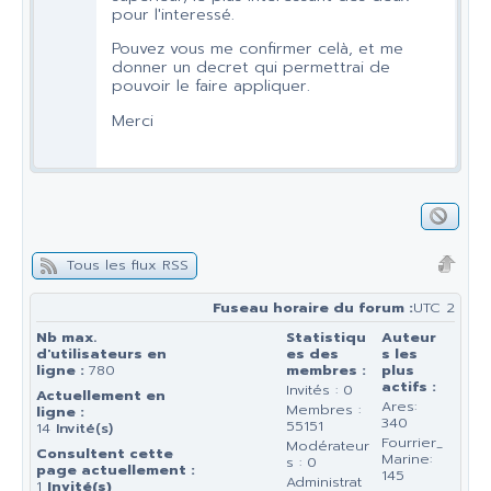
pour l'interessé.
Pouvez vous me confirmer celà, et me
donner un decret qui permettrai de
pouvoir le faire appliquer.
Merci
Tous les flux RSS
Fuseau horaire du forum :
UTC 2
Nb max.
Statistiqu
Auteur
d'utilisateurs en
es des
s les
ligne :
780
membres :
plus
actifs :
Invités : 0
Actuellement en
Ares:
Membres :
ligne :
340
55151
14
Invité(s)
Fourrier_
Modérateur
Consultent cette
Marine:
s : 0
page actuellement :
145
Administrat
1
Invité(s)