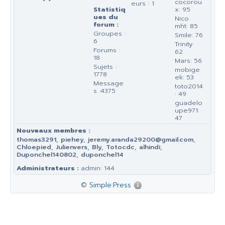
cocorou
eurs : 1
Statistiq
x: 95
ues du
Nico
forum :
mht: 85
Groupes :
Smile: 76
6
Trinity:
Forums :
62
18
Mars: 56
Sujets :
mobige
1778
ek: 53
Message
toto2014
s :4375
: 49
guadelo
upe971:
47
Nouveaux membres :
thomas3291, piehey, jeremy.aranda29200@gmail.com,
Chloepied, Julienvers, Bly, Totocdc, alhindi,
Duponchel140802, duponchel14
Administrateurs :
admin: 144
©
Simple:Press