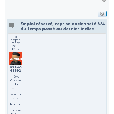
Emploi réservé, reprise ancienneté 3/4
du temps passé ou dernier indice
8
septe
mbre
2015
12:52
93940
41992
1ère
Classe
du
forum
Memb
ers
Nombr
e de
messa
ges du