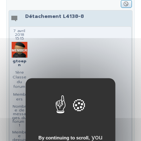
Détachement L4138-8
7 avril
2018
15:15
gtoep
n
1ère
Classe
du
forum
Memb
ers
Nombr
e de
messa
ges du
forum :
1
Membr
e
you
By continuing to scroll,
depuis