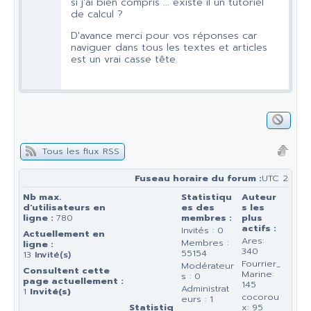
si j'ai bien compris ... existe il un tutoriel
de calcul ?
D'avance merci pour vos réponses car
naviguer dans tous les textes et articles
est un vrai casse tête.
Tous les flux RSS
Fuseau horaire du forum :
UTC 2
Nb max.
Statistiqu
Auteur
d'utilisateurs en
es des
s les
ligne :
780
membres :
plus
actifs :
Invités : 0
Actuellement en
Ares:
Membres :
ligne :
340
55154
13
Invité(s)
Fourrier_
Modérateur
Consultent cette
Marine:
s : 0
page actuellement :
145
Administrat
1
Invité(s)
cocorou
eurs : 1
Statistiq
x: 95