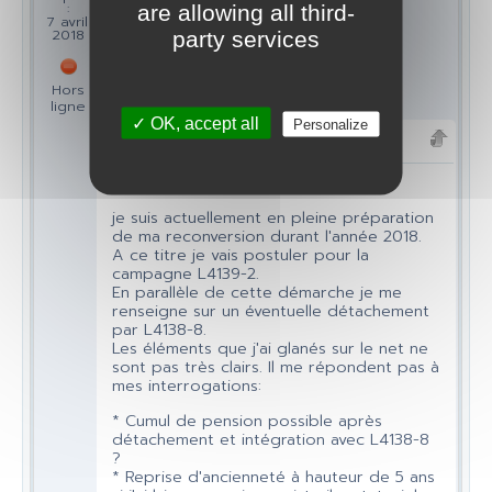
:
are allowing all third-
7 avril
2018
party services
Hors
ligne
✓ OK, accept all
Personalize
1
Bonjour à tous,
je suis actuellement en pleine préparation
de ma reconversion durant l'année 2018.
A ce titre je vais postuler pour la
campagne L4139-2.
En parallèle de cette démarche je me
renseigne sur un éventuelle détachement
par L4138-8.
Les éléments que j'ai glanés sur le net ne
sont pas très clairs. Il me répondent pas à
mes interrogations:
* Cumul de pension possible après
détachement et intégration avec L4138-8
?
* Reprise d'ancienneté à hauteur de 5 ans