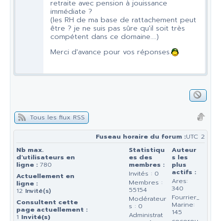
retraite avec pension à jouissance
immédiate ?
(les RH de ma base de rattachement peut
être ? je ne suis pas sûre qu'il soit très
compétent dans ce domaine....)
Merci d'avance pour vos réponses.
Tous les flux RSS
Fuseau horaire du forum :
UTC 2
Nb max.
Statistiqu
Auteur
d'utilisateurs en
es des
s les
ligne :
780
membres :
plus
actifs :
Invités : 0
Actuellement en
Ares:
Membres :
ligne :
340
55154
12
Invité(s)
Fourrier_
Modérateur
Consultent cette
Marine:
s : 0
page actuellement :
145
Administrat
1
Invité(s)
cocorou