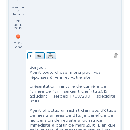
1
Membr
e
depuis
:
28
août
2015
Hors
ligne
1
Bonjour,
Avant toute chose, merci pour vos
réponses à venir et votre site.
présentation : militaire de carrière de
l'armée de l'air - sergent-chef (ta 2015
adjudant) - serdep 11/09/2001 - spécialité
3610.
Ayant effectué un rachat d'années d'étude
de mes 2 années de BTS, je bénéficie de
ma pension de retraite à jouissance
immédiate à partir de mars 2016. Bien que
celle-ci sera d'un montant minimum il me