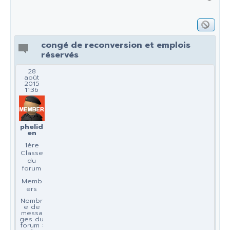
congé de reconversion et emplois
réservés
28
août
2015
11:36
phelid
en
1ère
Classe
du
forum
Memb
ers
Nombr
e de
messa
ges du
forum :