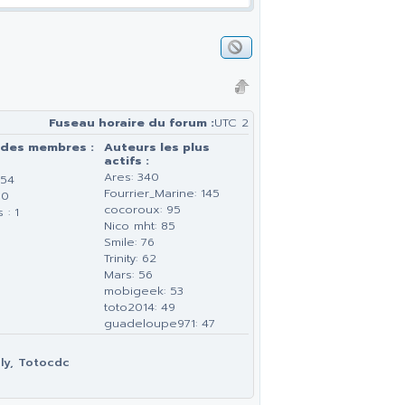
Fuseau horaire du forum :
UTC 2
 des membres :
Auteurs les plus
actifs :
Ares: 340
154
Fourrier_Marine: 145
 0
cocoroux: 95
 : 1
Nico mht: 85
Smile: 76
Trinity: 62
Mars: 56
mobigeek: 53
toto2014: 49
guadeloupe971: 47
ly, Totocdc