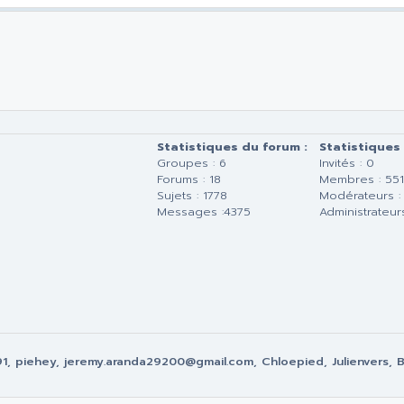
Statistiques du forum :
Statistiques
Groupes : 6
Invités : 0
Forums : 18
Membres : 55
Sujets : 1778
Modérateurs :
Messages :4375
Administrateurs
, piehey, jeremy.aranda29200@gmail.com, Chloepied, Julienvers, B