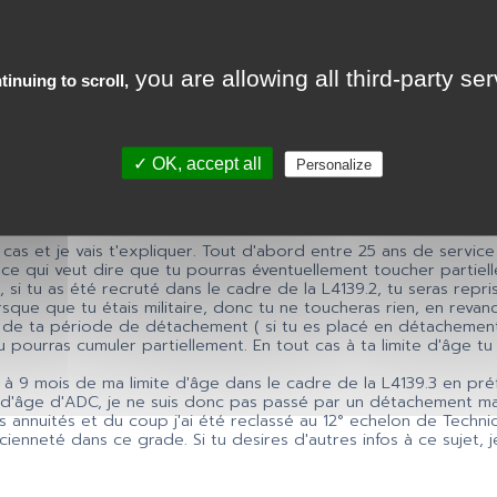
you are allowing all third-party se
tinuing to scroll,
✓ OK, accept all
Personalize
 cas et je vais t'expliquer. Tout d'abord entre 25 ans de service 
, ce qui veut dire que tu pourras éventuellement toucher partie
, si tu as été recruté dans le cadre de la L4139.2, tu seras rep
sque que tu étais militaire, donc tu ne toucheras rien, en revanc
in de ta période de détachement ( si tu es placé en détachement)
 pourras cumuler partiellement. En tout cas à ta limite d'âge tu c
é à 9 mois de ma limite d'âge dans le cadre de la L4139.3 en préf
 d'âge d'ADC, je ne suis donc pas passé par un détachement mais 
 annuités et du coup j'ai été reclassé au 12° echelon de Technici
cienneté dans ce grade. Si tu desires d'autres infos à ce sujet, j