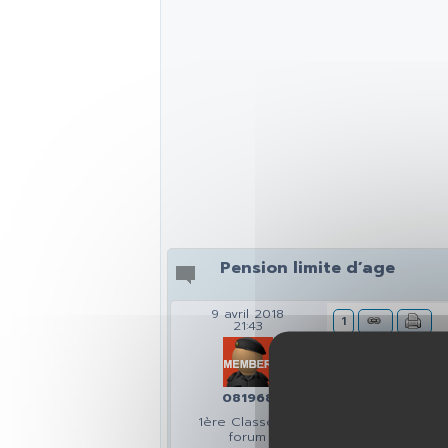
Pension limite d’age
9 avril 2018
1
21:43
Bonsoir,
Je suis à la re
j’aimera savoir
081968
ou s’il y a un p
1ère Classe du
Je vous remerc
forum