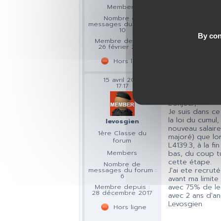
Members
Nombre de
messages du forum :
10
By con
Membre depuis :
26 février 2018
Hors ligne
15 avril 2018
2
17:17
Bonjour,
Je suis dans ce
la loi du cumul
levosgien
nouveau salaire
1ère Classe du
majoré) que lor
forum
L4139.3, à la f
Members
bas, du coup tu
cette étape.
Nombre de
J'ai ete recrut
messages du forum :
6
avant ma limite
avec 75% de les
Membre depuis :
28 décembre 2017
avec 2 ans d'an
Levosgien
Hors ligne