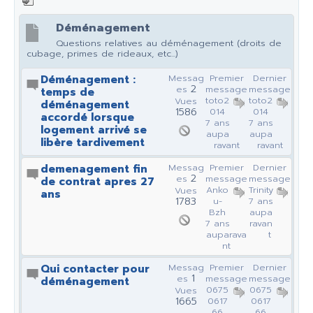
Déménagement
Questions relatives au déménagement (droits de
cubage, primes de rideaux, etc...)
Déménagement :
Messag
Premier
Dernier
2
es
message
message
temps de
toto2
toto2
Vues
déménagement
1586
014
014
accordé lorsque
7 ans
7 ans
logement arrivé se
aupa
aupa
libère tardivement
ravant
ravant
demenagement fin
Messag
Premier
Dernier
2
es
message
message
de contrat apres 27
Anko
Trinity
Vues
ans
1783
u-
7 ans
Bzh
aupa
7 ans
ravan
auparava
t
nt
Qui contacter pour
Messag
Premier
Dernier
1
es
message
message
déménagement
0675
0675
Vues
1665
0617
0617
66
66