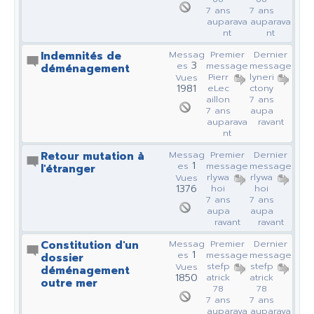
7 ans
7 ans
auparava
auparava
nt
nt
Indemnités de
Messag
Premier
Dernier
3
es
message
message
déménagement
Pierr
lyneri
Vues
1981
eLec
ctony
aillon
7 ans
7 ans
aupa
auparava
ravant
nt
Retour mutation à
Messag
Premier
Dernier
1
es
message
message
l'étranger
rlywa
rlywa
Vues
1376
hoi
hoi
7 ans
7 ans
aupa
aupa
ravant
ravant
Constitution d'un
Messag
Premier
Dernier
1
es
message
message
dossier
stefp
stefp
Vues
déménagement
1850
atrick
atrick
outre mer
78
78
7 ans
7 ans
auparava
auparava