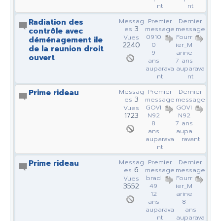
nt
nt
Radiation des
Messag
Premier
Dernier
3
es
message
message
contrôle avec
0910
Fourr
Vues
déménagement ile
2240
0
ier_M
de la reunion droit
9
arine
ouvert
ans
7 ans
auparava
auparava
nt
nt
Prime rideau
Messag
Premier
Dernier
3
es
message
message
GOVI
GOVI
Vues
1723
N92
N92
8
7 ans
ans
aupa
auparava
ravant
nt
Prime rideau
Messag
Premier
Dernier
6
es
message
message
brad
Fourr
Vues
3552
49
ier_M
12
arine
ans
8
auparava
ans
nt
auparava