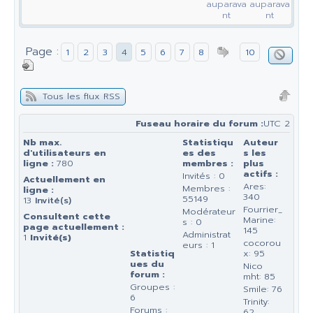
auparava
auparava
nt
nt
Page :
1
2
3
4
5
6
7
8
10
Tous les flux RSS
Fuseau horaire du forum :
UTC 2
Nb max.
Statistiqu
Auteur
d'utilisateurs en
es des
s les
ligne :
780
membres :
plus
actifs :
Invités : 0
Actuellement en
Ares:
Membres :
ligne :
340
55149
13
Invité(s)
Fourrier_
Modérateur
Consultent cette
Marine:
s : 0
page actuellement :
145
Administrat
1
Invité(s)
cocorou
eurs : 1
Statistiq
x: 95
ues du
Nico
forum :
mht: 85
Groupes :
Smile: 76
6
Trinity:
Forums :
62