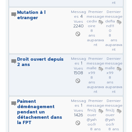
nt
Mutation à l
Messag
Premier
Dernier
4
es
message
message
etranger
cediv
defla
Vues
2240
oire
nd11
8
0
ans
8
auparava
ans
nt
auparava
nt
Droit ouvert depuis
Messag
Premier
Dernier
1
es
message
message
2 ans
malle
malle
Vues
1508
x99
x99
8
8
ans
ans
auparava
auparava
nt
nt
Paiment
Messag
Premier
Dernier
1
es
message
message
déménagement
fini2j
fini2j
Vues
pendant un
1426
ouer
ouer
détachement dans
@yah
@yah
la FPT
oo.fr
oo.fr
8 ans
8 ans