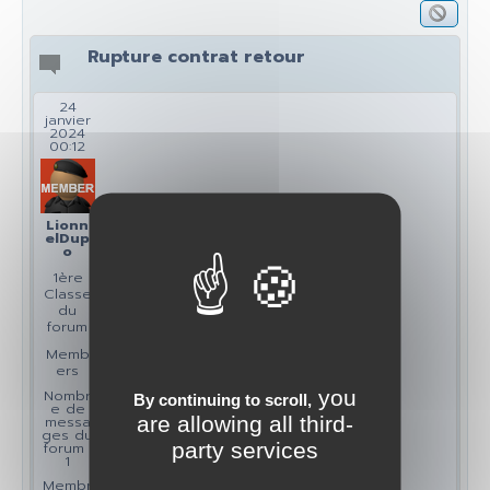
Rupture contrat retour
24
janvier
2024
00:12
Lionn
elDup
o
1ère
Classe
du
forum
Memb
ers
you
Nombr
By continuing to scroll,
e de
are allowing all third-
messa
ges du
party services
forum :
1
Membr