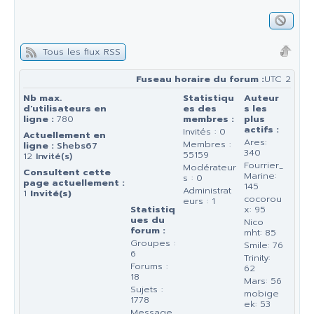
Tous les flux RSS
Fuseau horaire du forum :
UTC 2
Nb max.
Statistiqu
Auteur
d'utilisateurs en
es des
s les
ligne :
780
membres :
plus
actifs :
Invités : 0
Actuellement en
Ares:
Membres :
ligne :
Shebs67
340
55159
12
Invité(s)
Fourrier_
Modérateur
Consultent cette
Marine:
s : 0
page actuellement :
145
Administrat
1
Invité(s)
cocorou
eurs : 1
Statistiq
x: 95
ues du
Nico
forum :
mht: 85
Groupes :
Smile: 76
6
Trinity:
Forums :
62
18
Mars: 56
Sujets :
mobige
1778
ek: 53
Message