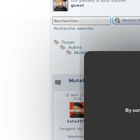
SVP pensez à vous inscrire
guest
Recherc
Recherche avancée
Forum
Autres
Mutation - refus de poste sans 
Mutation - refus de poste s
13 avril 2019
1
11:36
By con
toto2014
Sergent du forum
Members