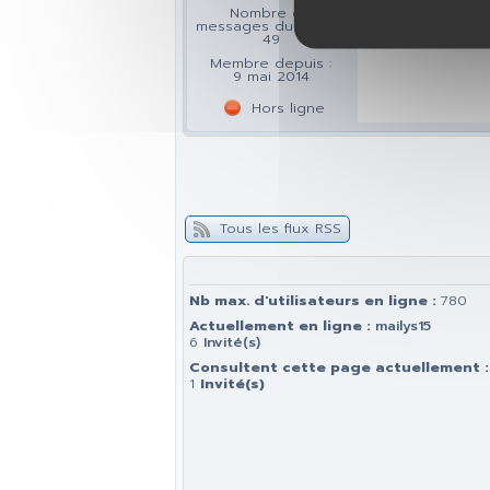
Nombre de
messages du forum :
49
Membre depuis :
9 mai 2014
Hors ligne
Tous les flux RSS
Nb max. d'utilisateurs en ligne :
780
Actuellement en ligne :
mailys15
6
Invité(s)
Consultent cette page actuellement :
1
Invité(s)