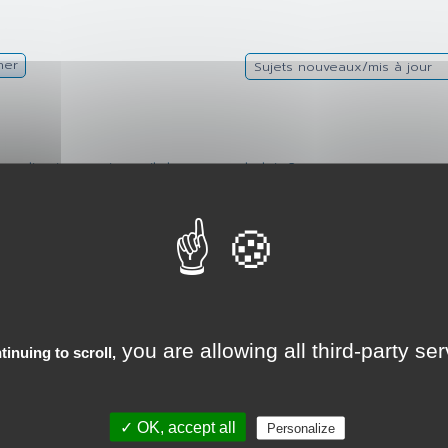
her
Sujets nouveaux/mis à jour
explication - existe-t-il des textes de lois ?
ans explication - existe-t-il des textes de lois ?
you are allowing all third-party se
tinuing to scroll,
✓ OK, accept all
Personalize