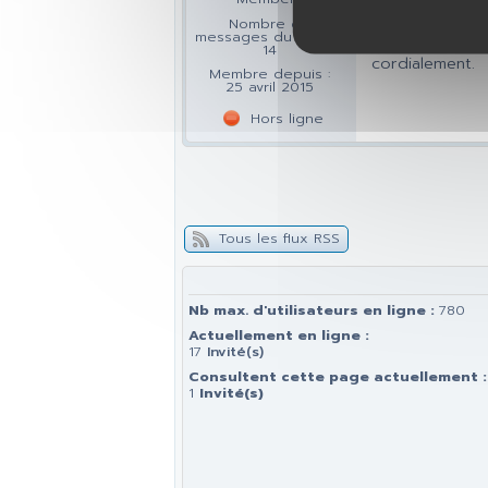
(à aller j'ai dé
Nombre de
messages du forum :
Pouvez vous m
14
cordialement.
Membre depuis :
25 avril 2015
Hors ligne
Tous les flux RSS
Nb max. d'utilisateurs en ligne :
780
Actuellement en ligne :
17
Invité(s)
Consultent cette page actuellement :
1
Invité(s)