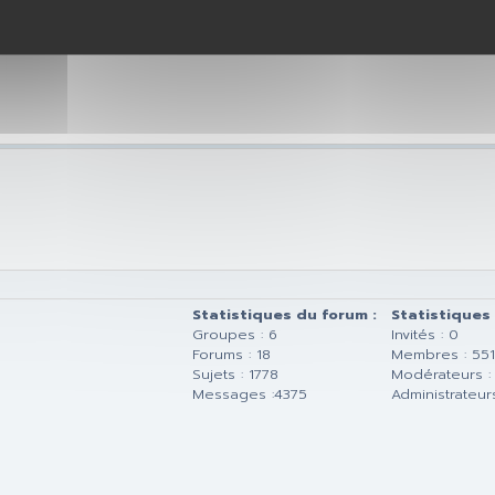
jà payer car nous n'étions pas passé, ça ok).
e renseigner du pourquoi du comment?
Statistiques du forum :
Statistiques
Groupes : 6
Invités : 0
Forums : 18
Membres : 55
Sujets : 1778
Modérateurs :
Messages :4375
Administrateurs