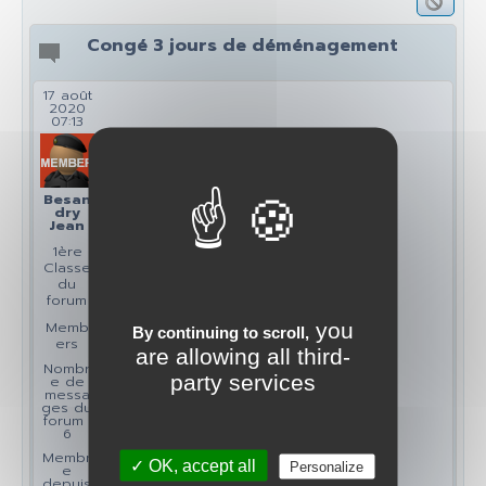
Congé 3 jours de déménagement
17 août
2020
07:13
Besan
dry
Jean
1ère
Classe
du
forum
you
Memb
By continuing to scroll,
ers
are allowing all third-
Nombr
party services
e de
messa
ges du
forum :
6
Membr
✓ OK, accept all
Personalize
e
depuis