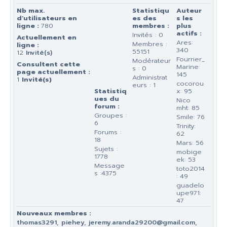
Nb max.
Statistiqu
Auteur
d'utilisateurs en
es des
s les
ligne :
780
membres :
plus
actifs :
Invités : 0
Actuellement en
Ares:
Membres :
ligne :
340
55151
12
Invité(s)
Fourrier_
Modérateur
Consultent cette
Marine:
s : 0
page actuellement :
145
Administrat
1
Invité(s)
cocorou
eurs : 1
Statistiq
x: 95
ues du
Nico
forum :
mht: 85
Groupes :
Smile: 76
6
Trinity:
Forums :
62
18
Mars: 56
Sujets :
mobige
1778
ek: 53
Message
toto2014
s :4375
: 49
guadelo
upe971:
47
Nouveaux membres :
thomas3291, piehey, jeremy.aranda29200@gmail.com,