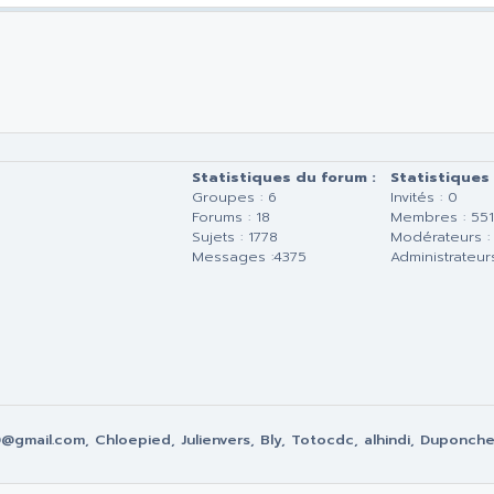
Statistiques du forum :
Statistiques
Groupes : 6
Invités : 0
Forums : 18
Membres : 551
Sujets : 1778
Modérateurs :
Messages :4375
Administrateurs
gmail.com, Chloepied, Julienvers, Bly, Totocdc, alhindi, Duponch