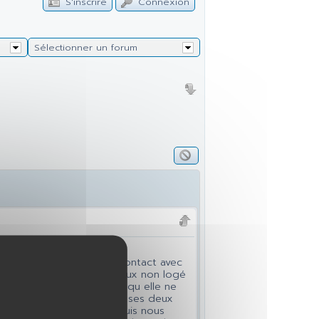
S'inscrire
Connexion
Sélectionner un forum
 solde vient de prendre contact avec
nde le remboursement du taux non logé
fonction par conséquent, qu elle ne
 accueilli ma compagne et ses deux
ille. moi j'ai mon CNAS puis nous