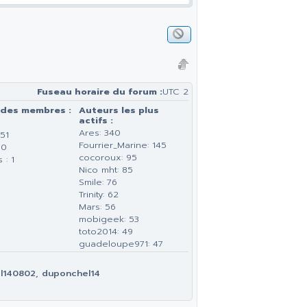
Fuseau horaire du forum :
UTC 2
 des membres :
Auteurs les plus
actifs :
Ares: 340
51
Fourrier_Marine: 145
 0
cocoroux: 95
 : 1
Nico mht: 85
Smile: 76
Trinity: 62
Mars: 56
mobigeek: 53
toto2014: 49
guadeloupe971: 47
el140802, duponchel14