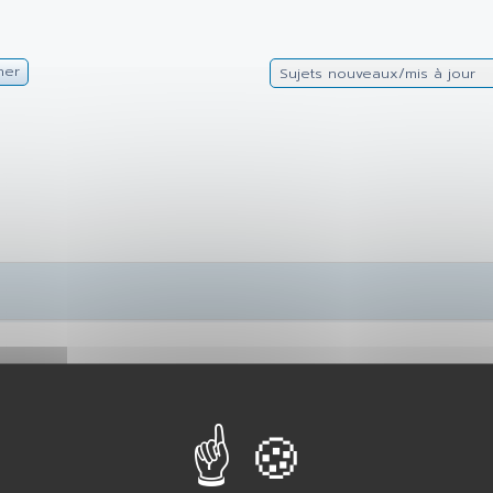
her
Sujets nouveaux/mis à jour
haiterai avoir quelques renseignements
availle dans l'armée de l'air et moi même je suis gendarme. Sa
s le 12 septembre 2012 date du pacs, l'armée de l'air lui dema
nt qu'elle vit avec un gendarme qui possède un appartement de 
 prime. Mon appartement de fonction qui est un CNAS n'a jamais
ne se trouve pas dans le même département que son lieu de trava