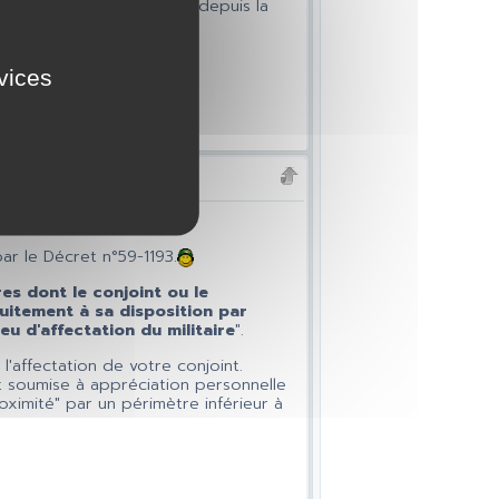
le remboursement du taux depuis la
tion(impôt, frais, edf).
rvices
par le Décret n°59-1193.
res dont le conjoint ou le
tuitement à sa disposition par
eu d'affectation du militaire
".
'affectation de votre conjoint.
nt soumise à appréciation personnelle
ximité" par un périmètre inférieur à