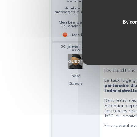
Members
louons un autr
date du pacs. J
Nombre de
Merci de vos 
messages du forum :
1
By con
Membre depuis :
25 janvier 2013
Hors ligne
30 janvier 2013
2
00:26
Bonjour,
Les conditions 
Invité
Le taux logé g
Guests
partenaire d'u
l'administrati
Dans votre cas,
Attention cepen
(les textes re
1h30 du domicile
En espérant av