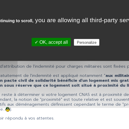
e appartement proche de son travail. Peuvent ils lui demander 
e tiens à préciser que le CNAS n'est pas un appartement de fonc
réponses
you are allowing all third-party se
tinuing to scroll,
✓ OK, accept all
Personalize
d'attribution de l'indemnité pour charges militaires sont fixées 
ratuitement de l'indemnité est appliqué notamment "
aux militai
n pacte civil de solidarité bénéficie d'un logement mis gra
on sous réserve que ce logement soit situé à proximité du li
 reste à déterminer si votre logement CNAS est à proximité de l
dant, la notion de "proximité" est toute relative et est souve
latifs aux déménagements définissent cependant le terme de "pro
...
).
oir répondu à vos attentes.