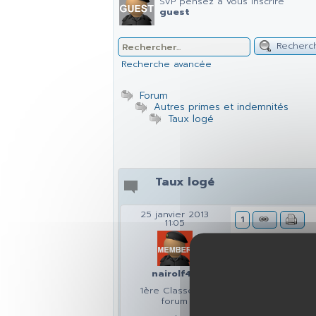
SVP pensez à vous inscrire
guest
Recherc
Recherche avancée
Forum
Autres primes et indemnités
Taux logé
Taux logé
25 janvier 2013
1
11:05
Bonjour, je sou
Ma compagne tr
elle car depui
nairolf46
car ils estime
1ère Classe du
mérite plus la
forum
enfants car il 