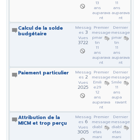
13
11
ans
ans
auparava
auparava
nt
nt
Calcul de la solde
Messag
Premier
Dernier
3
es
message
message
budgétaire
pmar
pmar
Vues
3722
tin
tin
11
11
ans
ans
auparava
auparava
nt
nt
Paiement particulier
Messag
Premier
Dernier
2
es
message
message
Emili
Smile
Vues
2025
e29
11
12
ans
ans
aupa
auparava
ravant
nt
Attribution de la
Messag
Premier
Dernier
6
es
message
message
MICM et trop perçu
diabl
diabl
Vues
3005
etas
etas
mani
mani