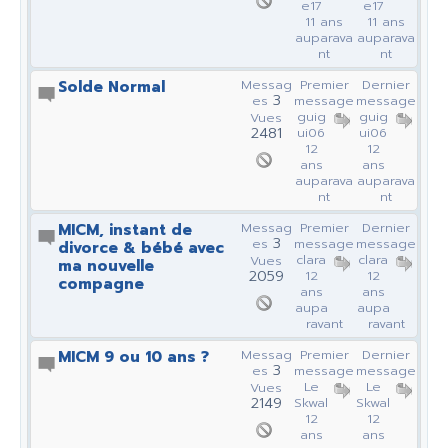
e17
e17
11 ans
11 ans
auparava
auparava
nt
nt
Solde Normal
Messag
Premier
Dernier
3
es
message
message
guig
guig
Vues
2481
ui06
ui06
12
12
ans
ans
auparava
auparava
nt
nt
MICM, instant de
Messag
Premier
Dernier
3
es
message
message
divorce & bébé avec
clara
clara
Vues
ma nouvelle
2059
12
12
compagne
ans
ans
aupa
aupa
ravant
ravant
MICM 9 ou 10 ans ?
Messag
Premier
Dernier
3
es
message
message
Le
Le
Vues
2149
Skwal
Skwal
12
12
ans
ans