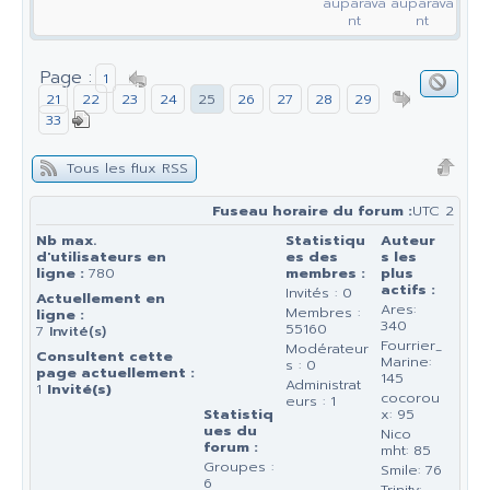
auparava
auparava
nt
nt
Page :
1
21
22
23
24
25
26
27
28
29
33
Tous les flux RSS
Fuseau horaire du forum :
UTC 2
Nb max.
Statistiqu
Auteur
d'utilisateurs en
es des
s les
ligne :
780
membres :
plus
actifs :
Invités : 0
Actuellement en
Ares:
Membres :
ligne :
340
55160
7
Invité(s)
Fourrier_
Modérateur
Consultent cette
Marine:
s : 0
page actuellement :
145
Administrat
1
Invité(s)
cocorou
eurs : 1
Statistiq
x: 95
ues du
Nico
forum :
mht: 85
Groupes :
Smile: 76
6
Trinity: