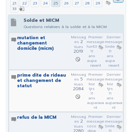
21
22
23
24
25
26
27
28
29
33
Solde et MICM
Questions relatives à la solde et à la MICM
mutation et
Messag
Premier
Dernier
2
es
message
message
changement
hzr63
Smile
Vues
domicile (micm)
2019
11
11
ans
ans
aupa
aupa
ravant
ravant
prime dite de rideau
Messag
Premier
Dernier
5
es
message
message
et changement de
koz
koz
Vues
statut
2084
tjrs
tjrs
11
11
ans
ans
auparava
auparava
nt
nt
refus de la MICM
Messag
Premier
Dernier
2
es
message
message
coco
Smile
Vues
2280
dine
11