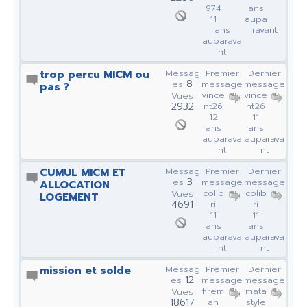
974
ans
11
aupa
ans
ravant
auparava
nt
trop percu MICM ou
Messag
Premier
Dernier
8
es
message
message
pas ?
vince
vince
Vues
2932
nt26
nt26
12
11
ans
ans
auparava
auparava
nt
nt
CUMUL MICM ET
Messag
Premier
Dernier
3
es
message
message
ALLOCATION
colib
colib
Vues
LOGEMENT
4691
ri
ri
11
11
ans
ans
auparava
auparava
nt
nt
mission et solde
Messag
Premier
Dernier
12
es
message
message
firem
mata
Vues
18617
an
style