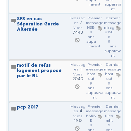
ravant
auparava
nt
SFS en cas
Messag
Premier
Dernier
7
es
message
message
Séparation Garde
NSB
mirag
Vues
Alternée
7448
9
e168
ans
8
aupa
9
ravant
ans
auparava
nt
motif de refus
Messag
Premier
Dernier
1
es
message
message
logement proposé
bast
bast
Vues
par le BL
2040
out
out
9
9
ans
ans
auparava
auparava
nt
nt
pcp 2017
Messag
Premier
Dernier
4
es
message
message
BARB
Nico
Vues
4102
E
mht
9
9
ans
ans