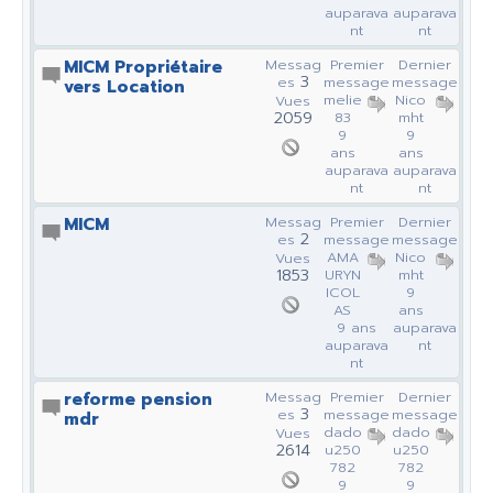
auparava
auparava
nt
nt
MICM Propriétaire
Messag
Premier
Dernier
3
es
message
message
vers Location
melie
Nico
Vues
2059
83
mht
9
9
ans
ans
auparava
auparava
nt
nt
MICM
Messag
Premier
Dernier
2
es
message
message
AMA
Nico
Vues
1853
URYN
mht
ICOL
9
AS
ans
9 ans
auparava
auparava
nt
nt
reforme pension
Messag
Premier
Dernier
3
es
message
message
mdr
dado
dado
Vues
2614
u250
u250
782
782
9
9