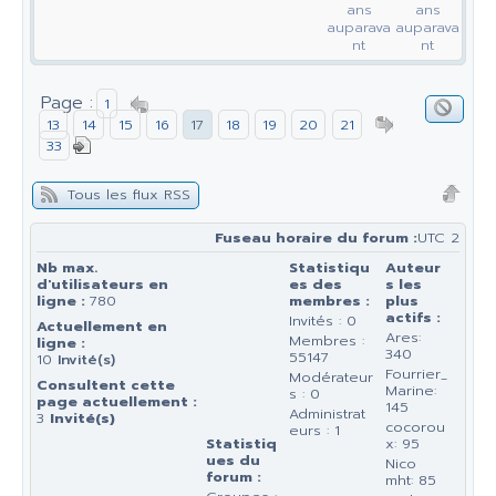
ans
ans
auparava
auparava
nt
nt
Page :
1
13
14
15
16
17
18
19
20
21
33
Tous les flux RSS
Fuseau horaire du forum :
UTC 2
Nb max.
Statistiqu
Auteur
d'utilisateurs en
es des
s les
ligne :
780
membres :
plus
actifs :
Invités : 0
Actuellement en
Ares:
Membres :
ligne :
340
55147
10
Invité(s)
Fourrier_
Modérateur
Consultent cette
Marine:
s : 0
page actuellement :
145
Administrat
3
Invité(s)
cocorou
eurs : 1
Statistiq
x: 95
ues du
Nico
forum :
mht: 85