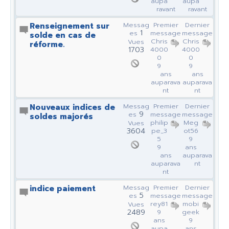
aupa
aupa
ravant
ravant
Renseignement sur
Messag
Premier
Dernier
1
es
message
message
solde en cas de
Chris
Chris
Vues
réforme.
1703
4000
4000
0
0
9
9
ans
ans
auparava
auparava
nt
nt
Nouveaux indices de
Messag
Premier
Dernier
9
es
message
message
soldes majorés
philip
Meg
Vues
3604
pe_3
ot56
5
9
9
ans
ans
auparava
auparava
nt
nt
indice paiement
Messag
Premier
Dernier
5
es
message
message
rey81
mobi
Vues
2489
9
geek
ans
9
aupa
ans