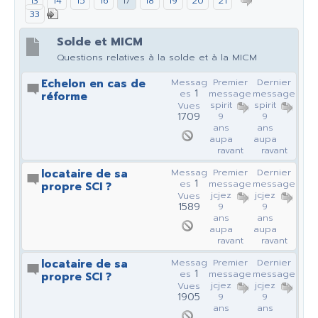
13
14
15
16
17
18
19
20
21
33
Solde et MICM
Questions relatives à la solde et à la MICM
Echelon en cas de
Messag
Premier
Dernier
1
es
message
message
réforme
spirit
spirit
Vues
1709
9
9
ans
ans
aupa
aupa
ravant
ravant
locataire de sa
Messag
Premier
Dernier
1
es
message
message
propre SCI ?
jcjez
jcjez
Vues
1589
9
9
ans
ans
aupa
aupa
ravant
ravant
locataire de sa
Messag
Premier
Dernier
1
es
message
message
propre SCI ?
jcjez
jcjez
Vues
1905
9
9
ans
ans