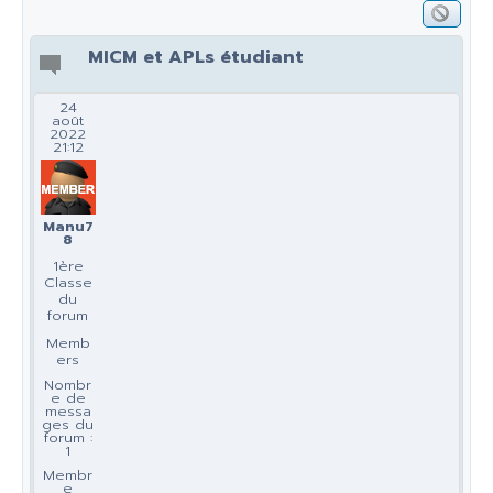
MICM et APLs étudiant
24
août
2022
21:12
Manu7
8
1ère
Classe
du
forum
Memb
ers
Nombr
e de
messa
ges du
forum :
1
Membr
e