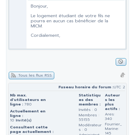
Bonjour,
Le logement étudiant de votre fils ne
pourra en aucun cas bénéficier de la
MICM.
Cordialement,
Tous les flux RSS
Fuseau horaire du forum :
UTC 2
Nb max.
Statistiqu
Auteur
d'utilisateurs en
es des
s les
ligne :
780
membres :
plus
actifs :
Invités : 0
Actuellement en
Ares:
Membres :
ligne :
340
55155
10
Invité(s)
Fourrier_
Modérateur
Consultent cette
Marine:
s : 0
page actuellement :
145
Administrat