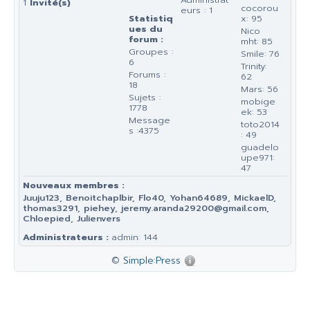
1
Invité(s)
cocorou
eurs : 1
Statistiq
x: 95
ues du
Nico
forum :
mht: 85
Groupes :
Smile: 76
6
Trinity:
Forums :
62
18
Mars: 56
Sujets :
mobige
1778
ek: 53
Message
toto2014
s :4375
: 49
guadelo
upe971:
47
Nouveaux membres :
Juuju123, Benoitchaplbir, Flo40, Yohan64689, MickaelD,
thomas3291, piehey, jeremy.aranda29200@gmail.com,
Chloepied, Julienvers
Administrateurs :
admin: 144
©
Simple:Press