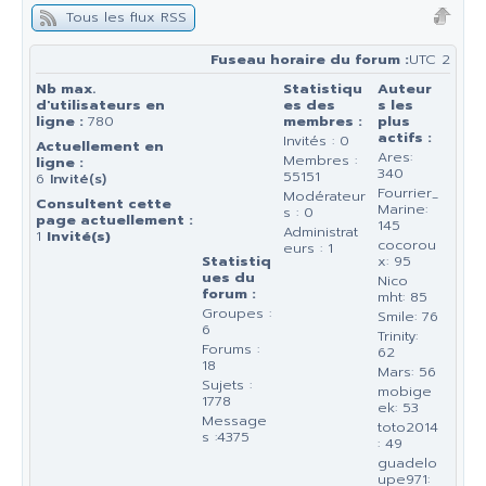
Tous les flux RSS
Fuseau horaire du forum :
UTC 2
Nb max.
Statistiqu
Auteur
d'utilisateurs en
es des
s les
ligne :
780
membres :
plus
actifs :
Invités : 0
Actuellement en
Ares:
Membres :
ligne :
340
55151
6
Invité(s)
Fourrier_
Modérateur
Consultent cette
Marine:
s : 0
page actuellement :
145
Administrat
1
Invité(s)
cocorou
eurs : 1
Statistiq
x: 95
ues du
Nico
forum :
mht: 85
Groupes :
Smile: 76
6
Trinity:
Forums :
62
18
Mars: 56
Sujets :
mobige
1778
ek: 53
Message
toto2014
s :4375
: 49
guadelo
upe971: