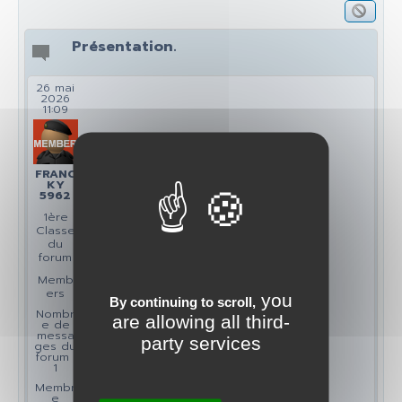
Présentation.
26 mai
2026
11:09
FRANC
KY
5962
1ère
Classe
du
forum
Memb
ers
you
By continuing to scroll,
Nombr
are allowing all third-
e de
messa
party services
ges du
forum :
1
Membr
e